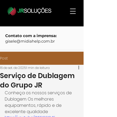
Contato com a imprensa:
gisele@midiahelp.com.br
Post
16 de set. de 2025
1 min de leitura
Serviço de Dublagem
do Grupo JR
Conheça os nossos serviços de 
Dublagem. Os melhores 
equipamentos, rápido e de 
excelente qualidade