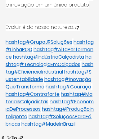
e inovação em um único produto.
Evoluir é da nossa natureza. 🌿
hashtag#GrupoJRSoluções
hashtag
#LinhaPQD
hashtag#AltaPerforman
ce
hashtag#IndústriaCalçadista
ha
shtag#TecnologiaEmCalçados
hash
tag#EficiênciaIndustrial
hashtag#S
ustentabilidade
hashtag#Inovação
QueTransforma
hashtag#Couraça
hashtag#Contraforte
hashtag#Ma
teriaisCalçadistas
hashtag#Econom
iaDeProcessos
hashtag#ProduçãoIn
teligente
hashtag#SoluçõesParaFá
bricas
hashtag#MadeInBrazil