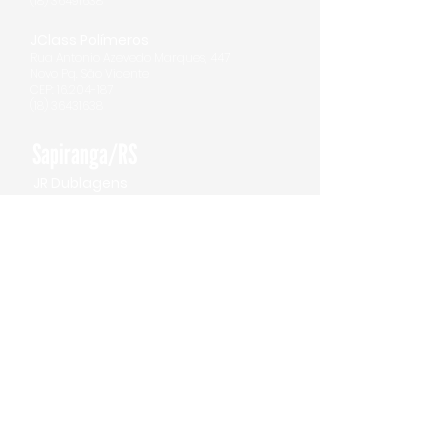
(18) 36491638
JClass Polímeros
Rua Antonio Azevedo Marques, 447
Novo Pq. São Vicente
CEP: 16.204-187
(18) 36431638
Sapiranga/RS
JR Dublagens
Rodovia RS 239, 31
31
,
Galpão A
Sã
o Luiz
CEP: 93
.
806
–338
(51) 30641637
JClass
Rodovia RS 239, 3131
,
Galpão
B
São Luiz
CEP: 93
.
806
–338
(51) 30641637
Rede Logística
Rodovia RS 239, 3131
,
Galpão B
São Luiz
CEP: 93
.
806
–338
(51) 30641637